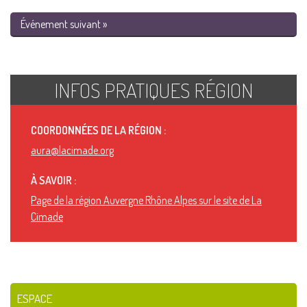
Événement suivant »
INFOS PRATIQUES RÉGION
COORDONNÉES DE LA RÉGION :
aura@lacimade.org
À SAVOIR :
Page de la région Auvergne Rhône Alpes sur le site de La
Cimade
ESPACE