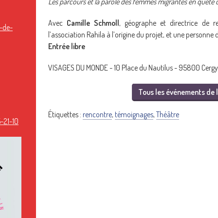
Les parcours et la parole des femmes migrantes en quête d
Avec
Camille Schmoll
, géographe et directrice de 
-de-
l’association Rahila à l’origine du projet, et une personne
Entrée libre
VISAGES DU MONDE - 10 Place du Nautilus - 95800 Cergy
Tous les événements de l
Étiquettes :
rencontre
,
témoignages
,
Théâtre
-21-10