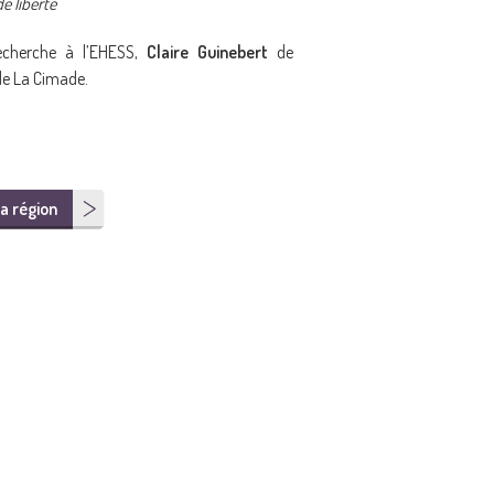
e liberté
recherche à l’EHESS,
Claire Guinebert
de
 de La Cimade.
a région