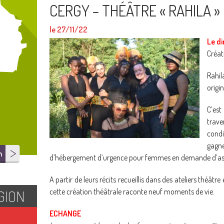
CERGY – THÉÂTRE « RAHILA »
le 27/11/22
Le d
Créat
Rahi
origi
C’est
trave
condi
gagne
n
d’hébergement d’urgence pour femmes en demande d’asi
A partir de leurs récits recueillis dans des ateliers théâtre
GION
cette création théâtrale raconte neuf moments de vie.
ECHANGE