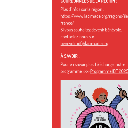
COORDONNÉES DE LA RÉGION :
Plus d'infos sur la région :
https://www.lacimade.org/regions/ile
france/
Si vous souhaitez devenir bénévole,
contactez-nous sur
benevole.idf@lacimade.org
À SAVOIR :
Pour en savoir plus, télécharger notre
programme >>>>
Programme IDF 2025