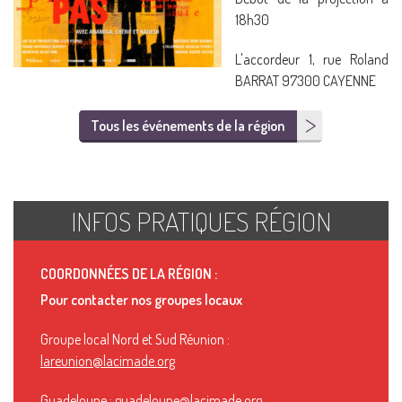
18h30
L'accordeur 1, rue Roland
BARRAT 97300 CAYENNE
Tous les événements de la région
INFOS PRATIQUES RÉGION
COORDONNÉES DE LA RÉGION :
Pour contacter nos groupes locaux
Groupe local Nord et Sud Réunion :
lareunion@lacimade.org
Guadeloupe :
guadeloupe@lacimade.org