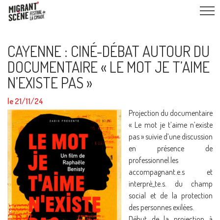
CAYENNE : CINÉ-DÉBAT AUTOUR DU
DOCUMENTAIRE « LE MOT JE T’AIME
N’EXISTE PAS »
le 21/11/24
Projection du documentaire
« Le mot je t’aime n’existe
pas » suivie d’une discussion
en présence de
professionnel.les
accompagnant.e.s et
interprè_te.s. du champ
social et de la protection
des personnes exilées.
Début de la projection à