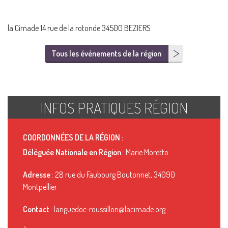
la Cimade 14 rue de la rotonde 34500 BEZIERS
Tous les événements de la région
INFOS PRATIQUES RÉGION
COORDONNÉES DE LA RÉGION :
Déléguée Nationale en Région
: Marie Moretto
Adresse
: 28 rue du Faubourg Boutonnet, 34090
Montpellier
Contact
: languedoc-roussillon@lacimade.org