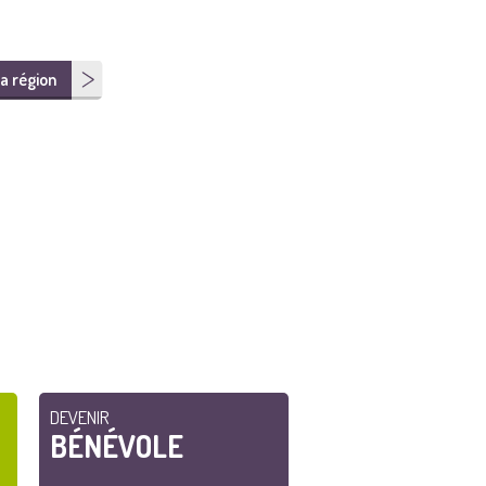
a région
DEVENIR
BÉNÉVOLE