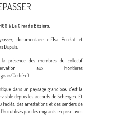
REPASSER
H00 à La Cimade Béziers.
passer
, documentaire d’Elsa Putelat et
as Dupuis.
 la présence des membres du collectif
bservation aux frontières
ignan/Cerbère).
ntique dans un paysage grandiose, c’est la
nvisible depuis les accords de Schengen. Et
u faciès, des arrestations et des sentiers de
d’hui utilisés par des migrants en prise avec