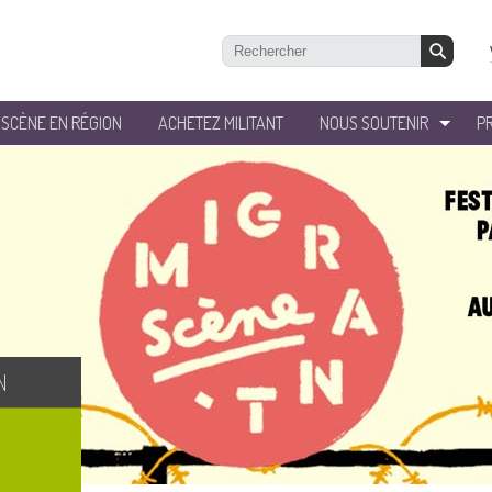
’SCÈNE EN RÉGION
ACHETEZ MILITANT
NOUS SOUTENIR
P
N