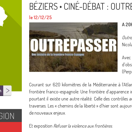
BÉZIERS • CINÉ-DÉBAT : OUT
le 12/12/25
A 20
Outre
Nicol
Avec
d’o
(Perp
Courant sur 620 kilomètres de la Méditerranée à l’Atla
n
frontière franco-espagnole. Une frontière d’apparence i
pourtant il existe une autre réalité. Celle des contrôles a
traverses. Les « chemins de la liberté » d’hier sont aujour
GION
de nouveaux enjeux.
Et exposition
Refuser la violence aux frontières
.