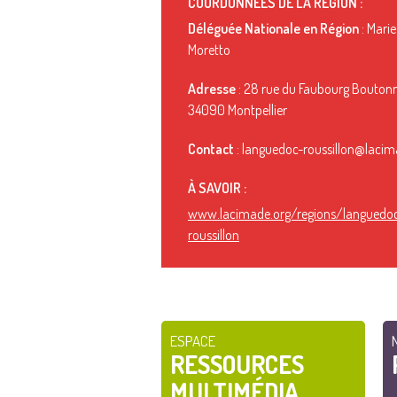
COORDONNÉES DE LA RÉGION :
Déléguée Nationale en Région
: Marie
Moretto
Adresse
: 28 rue du Faubourg Boutonn
34090 Montpellier
Contact
: languedoc-roussillon@lacim
À SAVOIR :
www.lacimade.org/regions/languedo
roussillon
ESPACE
RESSOURCES
MULTIMÉDIA