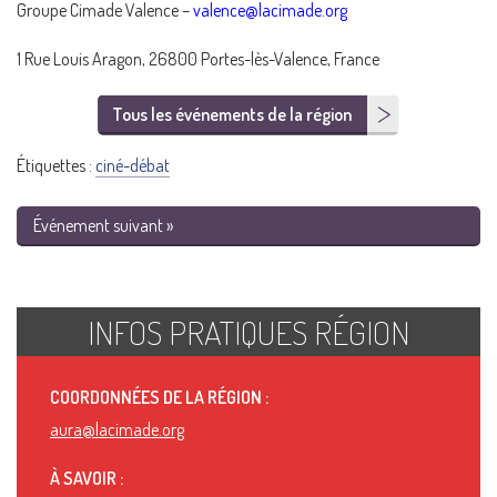
Groupe Cimade Valence –
valence@lacimade.org
1 Rue Louis Aragon, 26800 Portes-lès-Valence, France
Tous les événements de la région
Étiquettes :
ciné-débat
Événement suivant »
INFOS PRATIQUES RÉGION
COORDONNÉES DE LA RÉGION :
aura@lacimade.org
À SAVOIR :