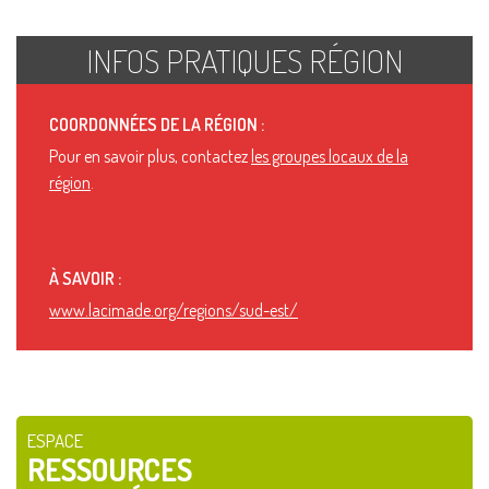
INFOS PRATIQUES RÉGION
COORDONNÉES DE LA RÉGION :
Pour en savoir plus, contactez
les groupes locaux de la
région
.
À SAVOIR :
www.lacimade.org/regions/sud-est/
ESPACE
RESSOURCES