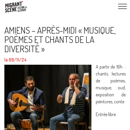
AMIENS – APRÈS-MIDI « MUSIQUE,
POÈMES ET CHANTS DE LA
DIVERSITÉ »
le 09/11/24
A partir de 16h :
chants, lectures
de poèmes,
musique, oud,
exposition de
peintures, conte
Entrée libre