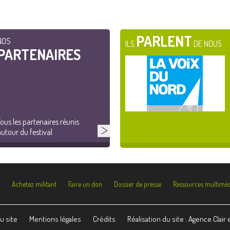
PARLENT
NOS
ILS
DE NOUS
PARTENAIRES
ous les partenaires réunis
utour du festival
Achetez militant
Faire un don
Dossier de presse
Ressources multiméd
u site
Mentions légales
Crédits
Réalisation du site : Agence Clair 