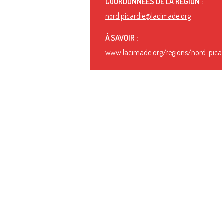
COORDONNÉES DE LA RÉGION :
nord.picardie@lacimade.org
À SAVOIR :
www.lacimade.org/regions/nord-pica