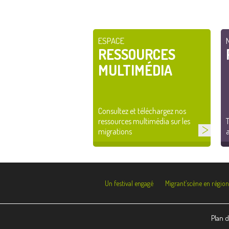
ESPACE
RESSOURCES
MULTIMÉDIA
Consultez et téléchargez nos
ressources multimédia sur les
T
migrations
a
Un festival engagé
Migrant’scène en région
Plan d