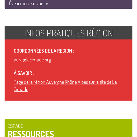
Événement suivant »
INFOS PRATIQUES RÉGION
COORDONNÉES DE LA RÉGION :
aura@lacimade.org
À SAVOIR :
Page de la région Auvergne Rhône Alpes sur le site de La
Cimade
ESPACE
RESSOURCES