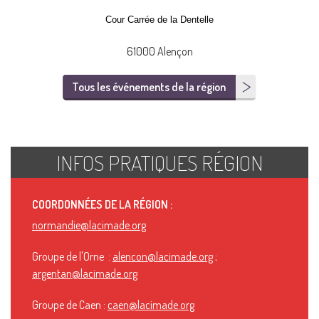
C
our Carrée de la Dentelle
61000 Alençon
Tous les événements de la région
INFOS PRATIQUES RÉGION
COORDONNÉES DE LA RÉGION :
normandie@lacimade.org
Groupe de l'Orne :
alencon@lacimade.org
;
argentan@lacimade.org
Groupe de Caen :
caen@lacimade.org