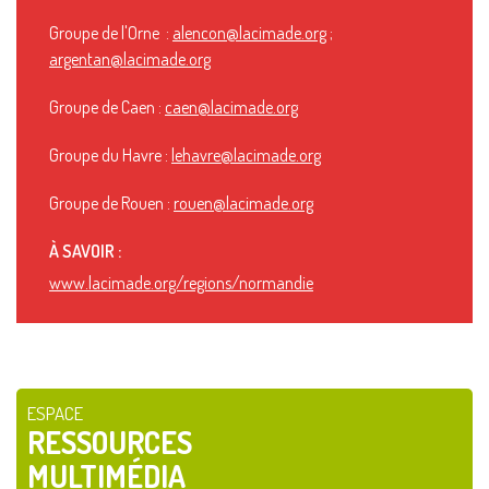
Groupe de l'Orne :
alencon@lacimade.org
;
argentan@lacimade.org
Groupe de Caen :
caen@lacimade.org
Groupe du Havre :
lehavre@lacimade.org
Groupe de Rouen :
rouen@lacimade.org
À SAVOIR :
www.lacimade.org/regions/normandie
ESPACE
RESSOURCES
MULTIMÉDIA